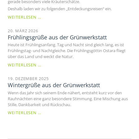
gerade besonders viele Kräuterschätze.
Deshalb laden wir zu folgenden „Entdeckungsreisen“ ein.
OFFENE
WEITERLESEN …
HÖFE
UND
20. MÄRZ 2026
OFFENE
Frühlingsgrüße aus der Grünwerkstatt
GÄRTEN
Heute ist Frühlingsanfang. Tag und Nacht sind gleich lang, es ist
IN
Frühlingstag- und Nachtgleiche. Die Frühlingsgöttin Ostara fliegt
HOLZHAUSEN
über das Land und weckt die Natur.
FRÜHLINGSGRÜSSE A
WEITERLESEN …
US D
ER G
19. DEZEMBER 2025
RÜNWERKSTATT
Wintergrüße aus der Grünwerkstatt
Wenn das Jahr sich seinem Ende nähert, entsteht kurz vor den
Rauhnächten eine ganz besondere Stimmung. Eine Mischung aus
Stille, Dankbarkeit und Rückschau.
WINTERGRÜSSE A
WEITERLESEN …
US D
ER G
RÜNWERKSTATT